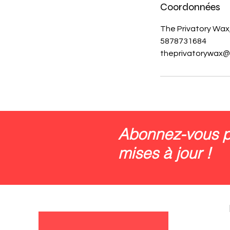
Coordonnées
The Privatory Wax
5878731684
theprivatorywax@
Abonnez-vous p
mises à jour !